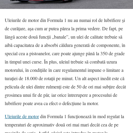
Uleiurile de motor din Formula 1 nu au numai rol de lubrifiere şi
de curăţare, aşa cum ar putea părea la prima vedere. De fapt, pe
lângă aceste două funcţii „banale”, un ulei de calitate trebuie să
aibă capacitatea de a absorbi căldura generată de componente, în
special cea a pistoanelor, care poate ajunge până la 350 de grade
în timpul unei curse. În plus, uleiul trebuie să combată uzura
motorului, în condiţiile în care regulamentul impune o limitare a
turaţiei de 18.000 de rotaţii pe minut. Un alt aspect inedit este că
pelicula de ulei dintre rulmenţi este de 50 de ori mai subţire decât
grosimea unui fir de păr, iar orice întrerupere a procesului de
lubrifiere poate avea ca efect o defecţiune la motor.
Uleiurile de motor
din Formula 1 funcţionează în mod regulat la
temperaturi de aproximativ două ori mai mari decât cea de pe
maşinile de serie. Astfel, uleiul este introdus în motor la