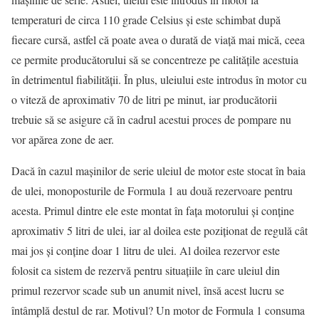
temperaturi de circa 110 grade Celsius şi este schimbat după
fiecare cursă, astfel că poate avea o durată de viaţă mai mică, ceea
ce permite producătorului să se concentreze pe calităţile acestuia
în detrimentul fiabilităţii. În plus, uleiului este introdus în motor cu
o viteză de aproximativ 70 de litri pe minut, iar producătorii
trebuie să se asigure că în cadrul acestui proces de pompare nu
vor apărea zone de aer.
Dacă în cazul maşinilor de serie uleiul de motor este stocat în baia
de ulei, monoposturile de Formula 1 au două rezervoare pentru
acesta. Primul dintre ele este montat în faţa motorului şi conţine
aproximativ 5 litri de ulei, iar al doilea este poziţionat de regulă cât
mai jos şi conţine doar 1 litru de ulei. Al doilea rezervor este
folosit ca sistem de rezervă pentru situaţiile în care uleiul din
primul rezervor scade sub un anumit nivel, însă acest lucru se
întâmplă destul de rar. Motivul? Un motor de Formula 1 consuma